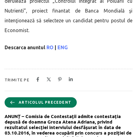
deruleaza proiectul „Controlul Integrat al Poluarii cu
Nutrienti”, proiect finantat de Banca Mondială şi
intenţionează să selecteze un candidat pentru postul de
Economist.
Descarca anuntul
RO
|
ENG
TRIMITE PE
ARTICOLUL PRECEDENT
ANUNȚ – Comisia de Contestații admite contestația
depusă de doamna Groza Atena Adriana, privind
rezultatul selecției interviului desfășurat în data de
03.10.2016, în vederea ocupării prin concurs a poziției de