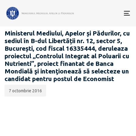
Data
CATEGORIA:
publicării:
To
CARIERĂ
nav
Ministerul Mediului, Apelor și Pădurilor, cu
sediul în B-dul Libertății nr. 12, sector 5,
București, cod fiscal 16335444, deruleaza
proiectul „Controlul Integrat al Poluarii cu
Nutrienti”, proiect finantat de Banca
Mondială şi intenţionează să selecteze un
candidat pentru postul de Economist
7 octombrie 2016