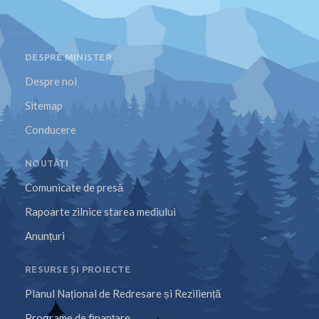
DESPRE MINISTER
Despre noi
Sitemap
Conducere
NOUTĂȚI
Comunicate de presă
Rapoarte zilnice starea mediului
Anunțuri
RESURSE ȘI PROIECTE
Planul Național de Redresare și Reziliență
Programe de finanțare