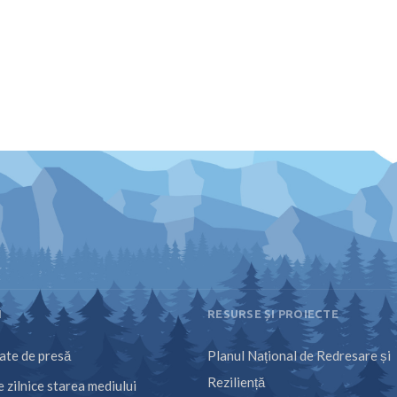
I
RESURSE ȘI PROIECTE
te de presă
Planul Național de Redresare și
Reziliență
 zilnice starea mediului