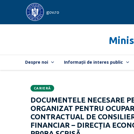
gov.ro
Minis
Despre noi
Informații de interes public
CARIERĂ
Data
CATEGORIA:
DOCUMENTELE NECESARE PE
publicării:
ORGANIZAT PENTRU OCUPAR
CONTRACTUAL DE CONSILIER,
FINANCIAR – DIRECȚIA ECONO
PR0BA SCRISĂ