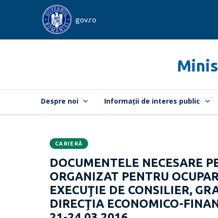
gov.ro
Minis
Despre noi
Informații de interes public
CARIERĂ
Data
CATEGORIA:
DOCUMENTELE NECESARE PE
publicării:
ORGANIZAT PENTRU OCUPARE
EXECUŢIE DE CONSILIER, G
DIRECŢIA ECONOMICO-FINAN
21-24.03.2016