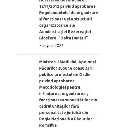
Hotărârea Guvernului nr.
1217/2012 privind aprobarea
Regulamentului de organizare
şi funcționare și a structurii
organizatorice ale
Administraţiei Rezervaţiei
Biosferei “Delta Dunării”
7 august 2026
Ministerul Mediului, Apelor și
Pădurilor supune consultării
publice proiectul de Ordin
privind aprobarea
Metodologiei pentru
înființarea, organizarea și
funcționarea subunităților din
cadrul unităților fără
personalitate juridică din
Regia Națională a Pădurilor –
Romsilva