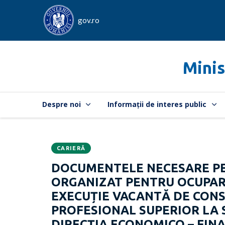
gov.ro
Minis
Despre noi
Informații de interes public
CARIERĂ
Data
CATEGORIA:
DOCUMENTELE NECESARE PE
publicării:
ORGANIZAT PENTRU OCUPARE
EXECUȚIE VACANTĂ DE CONSI
PROFESIONAL SUPERIOR LA S
DIRECȚIA ECONOMICO – FINA