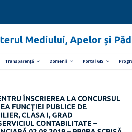
terul Mediului, Apelor și Păd
Transparență
Domenii
Portal GIS
Progr
NTRU ÎNSCRIEREA LA CONCURSUL
A FUNCŢIEI PUBLICE DE
LIER, CLASA I, GRAD
ERVICIUL CONTABILITATE –
NCIARĂ 02.08.2019 – PR0BA SCRISĂ