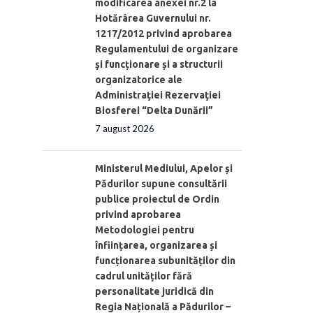
modificarea anexei nr.2 la
Hotărârea Guvernului nr.
1217/2012 privind aprobarea
Regulamentului de organizare
şi funcționare și a structurii
organizatorice ale
Administraţiei Rezervaţiei
Biosferei “Delta Dunării”
7 august 2026
Ministerul Mediului, Apelor și
Pădurilor supune consultării
publice proiectul de Ordin
privind aprobarea
Metodologiei pentru
înființarea, organizarea și
funcționarea subunităților din
cadrul unităților fără
personalitate juridică din
Regia Națională a Pădurilor –