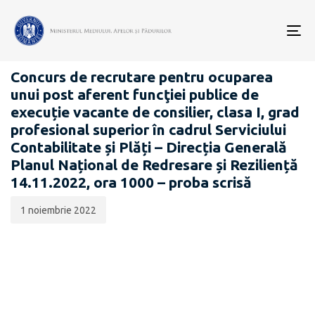
Data
CATEGORIA:
publicării:
To
CARIERĂ
nav
Concurs de recrutare pentru ocuparea
unui post aferent funcţiei publice de
execuție vacante de consilier, clasa I, grad
profesional superior în cadrul Serviciului
Contabilitate și Plăți – Direcția Generală
Planul Național de Redresare și Reziliență
14.11.2022, ora 1000 – proba scrisă
1 noiembrie 2022