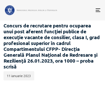
Data
CATEGORIA:
publicării:
To
CARIERĂ
nav
Concurs de recrutare pentru ocuparea
unui post aferent funcţiei publice de
execuție vacante de consilier, clasa I, grad
profesional superior în cadrul
Compartimentului CFPP- Direcția
Generală Planul Național de Redresare și
Reziliență 26.01.2023, ora 1000 – proba
scrisă
11 ianuarie 2023