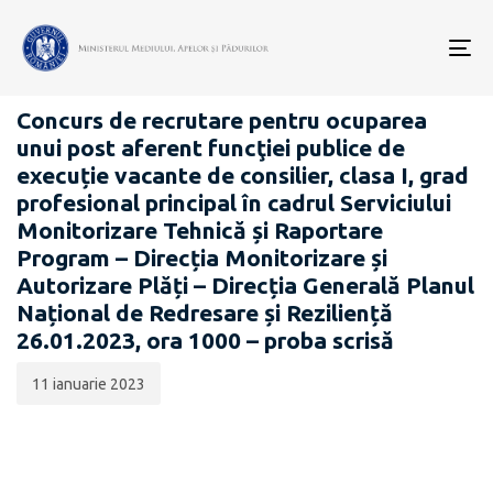
Data
CATEGORIA:
publicării:
To
CARIERĂ
nav
Concurs de recrutare pentru ocuparea
unui post aferent funcţiei publice de
execuție vacante de consilier, clasa I, grad
profesional principal în cadrul Serviciului
Monitorizare Tehnică și Raportare
Program – Direcția Monitorizare și
Autorizare Plăți – Direcția Generală Planul
Național de Redresare și Reziliență
26.01.2023, ora 1000 – proba scrisă
11 ianuarie 2023