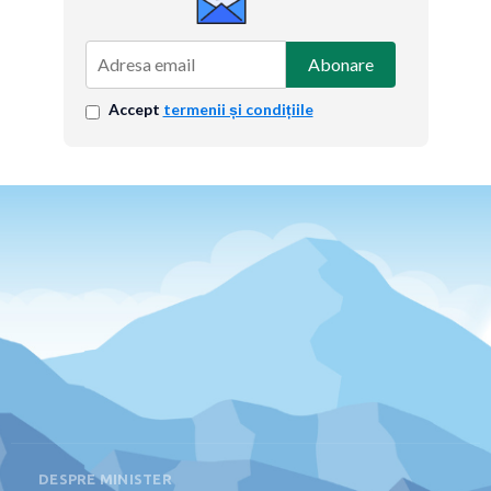
Abonare
Accept
termenii și condițiile
DESPRE MINISTER