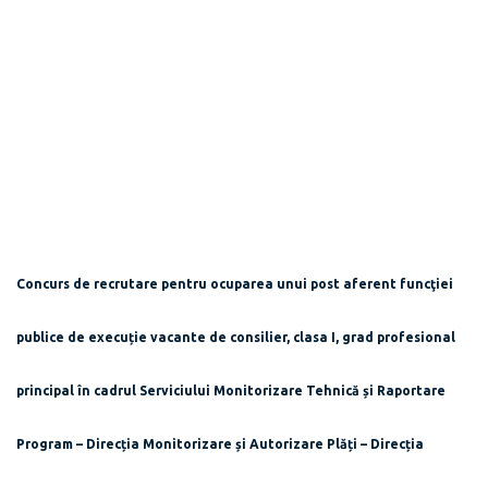
Concurs de recrutare pentru ocuparea unui post aferent funcţiei
publice de execuție vacante de consilier, clasa I, grad profesional
principal în cadrul Serviciului Monitorizare Tehnică și Raportare
Program – Direcția Monitorizare și Autorizare Plăți – Direcția