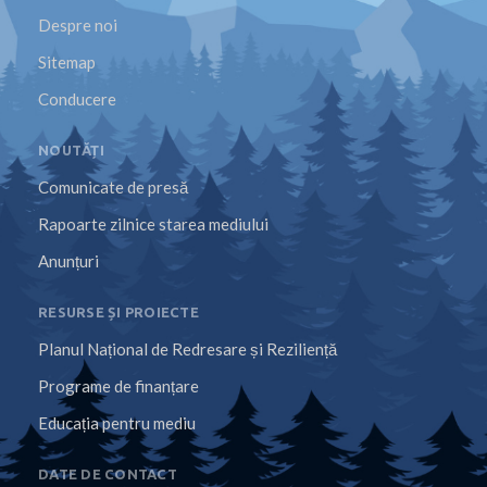
Despre noi
Sitemap
Conducere
NOUTĂȚI
Comunicate de presă
Rapoarte zilnice starea mediului
Anunțuri
RESURSE ȘI PROIECTE
Planul Național de Redresare și Reziliență
Programe de finanțare
Educația pentru mediu
DATE DE CONTACT