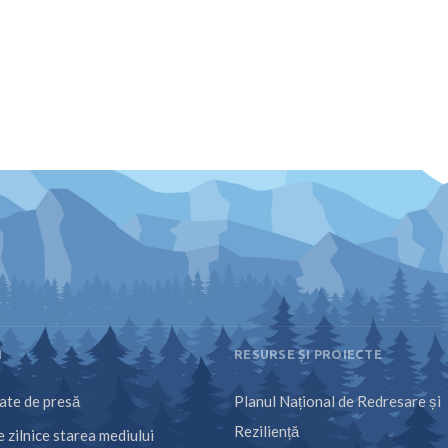
I
RESURSE ȘI PROIECTE
te de presă
Planul Național de Redresare și
Reziliență
 zilnice starea mediului