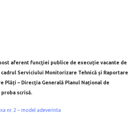
ost aferent funcţiei publice de execuție vacante de
în cadrul Serviciului Monitorizare Tehnic
ă și Raportare
e Plăți – Direcția Generală Planul Național de
 proba scrisă.
xa nr. 2 – model adeverinta