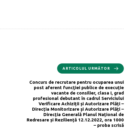
ARTICOLUL URMĂTOR
Concurs de recrutare pentru ocuparea unui
post aferent funcţiei publice de execuție
vacante de consilier, clasa I, grad
profesional debutant în cadrul Serviciului
Verificare Achiziții și Autorizare Plăți –
Direcția Monitorizare și Autorizare Plăți –
Direcția Generală Planul Național de
Redresare și Reziliență 12.12.2022, ora 1000
– proba scrisă