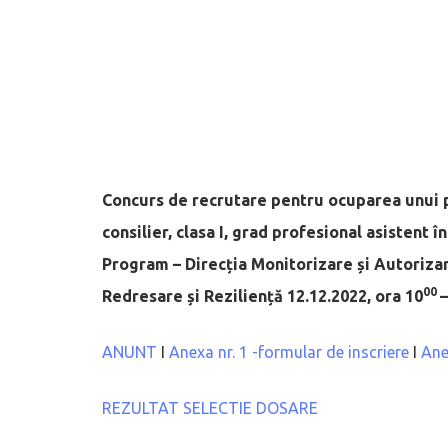
Concurs de recrutare pentru ocuparea unui p
consilier, clasa I, grad profesional asistent 
Program
– Direcția Monitorizare și Autorizar
00
Redresare și Reziliență
12.12.2022, ora 10
–
ANUNT
I
Anexa nr. 1 -formular de inscriere
I
Ane
REZULTAT SELECTIE DOSARE