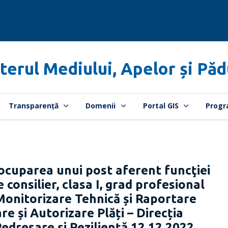
terul Mediului, Apelor și Păd
Transparență
Domenii
Portal GIS
Progr
ocuparea unui post aferent funcţiei
 consilier, clasa I, grad profesional
 Monitorizare Tehnică și Raportare
e și Autorizare Plăți – Direcția
edresare și Reziliență 12.12.2022,