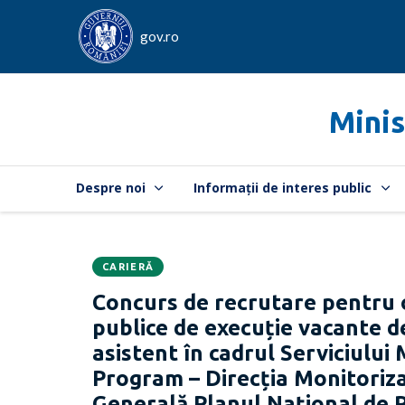
gov.ro
Minis
Despre noi
Informații de interes public
CARIERĂ
Data
CATEGORIA:
Concurs de recrutare pentru 
publicării:
publice de execuție vacante de
asistent în cadrul Serviciului
Program – Direcția Monitorizar
Generală Planul Național de R