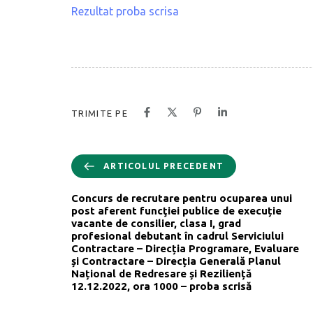
Rezultat proba scrisa
TRIMITE PE
ARTICOLUL PRECEDENT
Concurs de recrutare pentru ocuparea unui
post aferent funcţiei publice de execuție
vacante de consilier, clasa I, grad
profesional debutant în cadrul Serviciului
Contractare – Direcția Programare, Evaluare
și Contractare – Direcția Generală Planul
Național de Redresare și Reziliență
12.12.2022, ora 1000 – proba scrisă