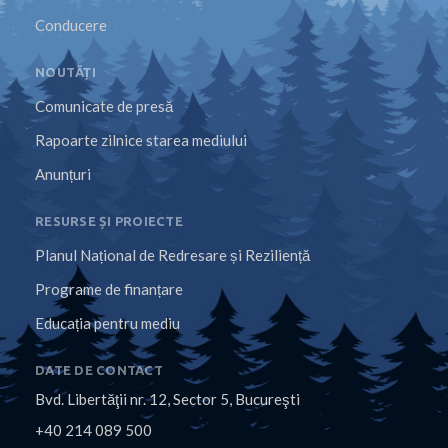
Conducere
NOUTĂȚI
Comunicate de presă
Rapoarte zilnice starea mediului
Anunțuri
RESURSE ȘI PROIECTE
Planul Național de Redresare și Reziliență
Programe de finanțare
Educația pentru mediu
DATE DE CONTACT
Bvd. Libertăţii nr. 12, Sector 5, Bucureşti
+40 214 089 500