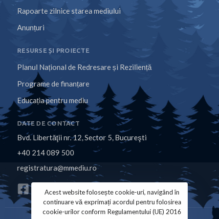
Rapoarte zilnice starea mediului
Anunțuri
RESURSE ȘI PROIECTE
Planul Național de Redresare și Reziliență
Programe de finanțare
Educația pentru mediu
DATE DE CONTACT
Bvd. Libertăţii nr. 12, Sector 5, Bucureşti
+40 214 089 500
registratura@mmediu.ro
Acest website folosește cookie-uri, navigând în
continuare vă exprimați acordul pentru folosirea
cookie-urilor conform Regulamentului (UE) 2016