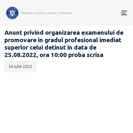
Data
CATEGORIA:
publicării:
To
CARIERĂ
nav
Anunt privind organizarea examenului de
promovare in gradul profesional imediat
superior celui detinut in data de
25.08.2022, ora 10:00 proba scrisa
26 iulie 2022