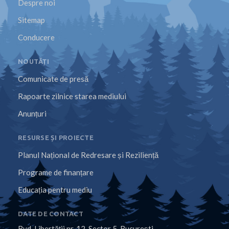
Despre noi
Sitemap
Conducere
NOUTĂȚI
Comunicate de presă
Rapoarte zilnice starea mediului
Anunțuri
RESURSE ȘI PROIECTE
Planul Național de Redresare și Reziliență
Programe de finanțare
Educația pentru mediu
DATE DE CONTACT
Bvd. Libertăţii nr. 12, Sector 5, Bucureşti