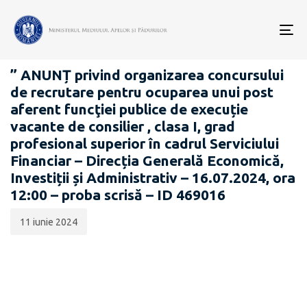
Data
CATEGORIA:
publicării:
To
CARIERĂ
nav
” ANUNȚ privind organizarea concursului
de recrutare pentru ocuparea unui post
aferent funcţiei publice de execuție
vacante de consilier , clasa I, grad
profesional superior în cadrul Serviciului
Financiar – Direcția Generală Economică,
Investiții și Administrativ – 16.07.2024, ora
12:00 – proba scrisă – ID 469016
11 iunie 2024