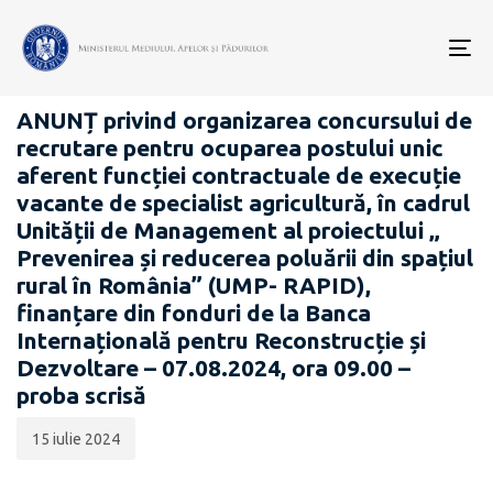
Data
CATEGORIA:
publicării:
To
CARIERĂ
nav
ANUNȚ privind organizarea concursului de
recrutare pentru ocuparea postului unic
aferent funcției contractuale de execuție
vacante de specialist agricultură, în cadrul
Unității de Management al proiectului „
Prevenirea și reducerea poluării din spațiul
rural în România” (UMP- RAPID),
finanțare din fonduri de la Banca
Internațională pentru Reconstrucție și
Dezvoltare – 07.08.2024, ora 09.00 –
proba scrisă
15 iulie 2024