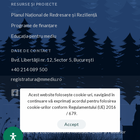
RESURSE ȘI PROIECTE
Planul Național de Redresare și Reziliență
Programe de finanțare
Educația pentru mediu
DATE DE CONTACT
Bvd. Libertăţii nr. 12, Sector 5, Bucureşti
+40 214 089 500
registratura@mmediu.ro
Acest website folosește cookie-uri, navigând în
continuare vă exprimați acordul pentru folosirea
cookie-urilor conform Regulamentului (UE) 2016
/ 679.
Politica de Cookies
Politica de Confidențialitate
Accept
Copyright © 2026 Ministerul Mediului, Apelor și Pădurilor