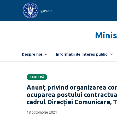
gov.ro
Minis
Despre noi
Informații de interes public
CARIERĂ
Data
CATEGORIA:
Anunț privind organizarea co
publicării:
ocuparea postului contractual 
cadrul Direcției Comunicare, 
18 octombrie 2021