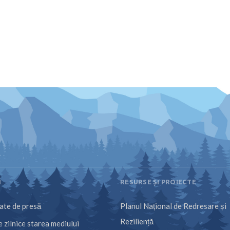
I
RESURSE ȘI PROIECTE
te de presă
Planul Național de Redresare și
Reziliență
 zilnice starea mediului