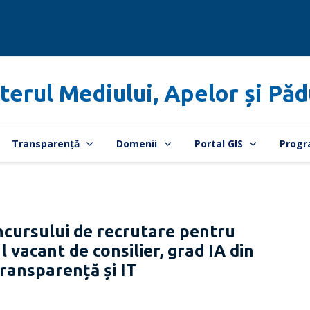
terul Mediului, Apelor și Păd
Transparență
Domenii
Portal GIS
Progr
ncursului de recrutare pentru
vacant de consilier, grad IA din
Transparență și IT