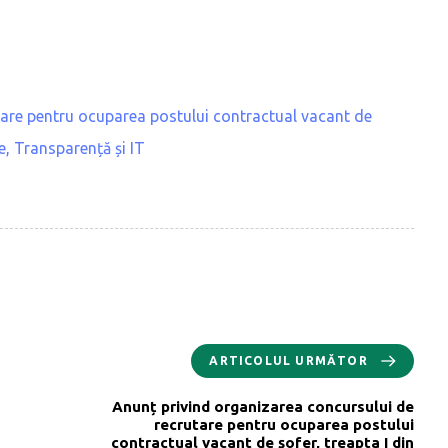
tare pentru ocuparea postului contractual vacant de
e, Transparență și IT
ARTICOLUL URMĂTOR
Anunț privind organizarea concursului de
recrutare pentru ocuparea postului
contractual vacant de șofer, treapta I din