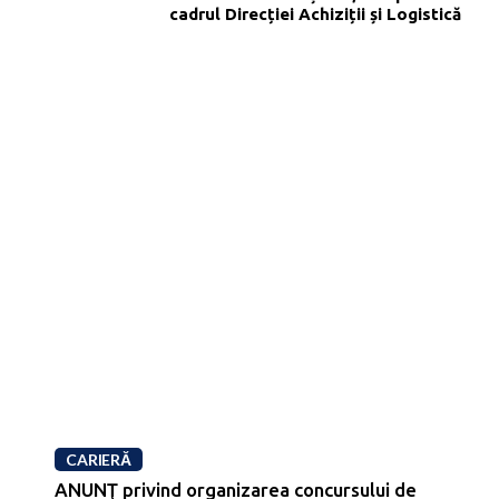
cadrul Direcției Achiziții și Logistică
CARIERĂ
ANUNŢ privind organizarea concursului de