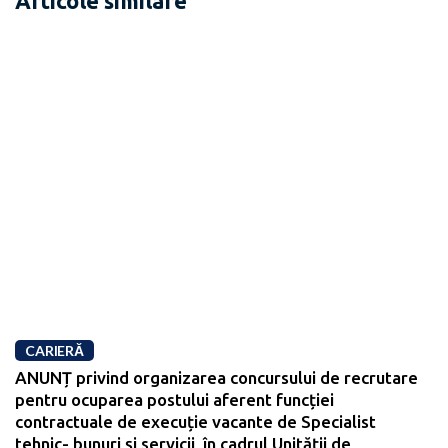
Articole similare
CARIERĂ
ANUNȚ privind organizarea concursului de recrutare
pentru ocuparea postului aferent funcției
contractuale de execuție vacante de Specialist
tehnic- bunuri și servicii, în cadrul Unității de