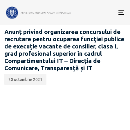
Data
CATEGORIA:
publicării:
To
CARIERĂ
nav
Anunț privind organizarea concursului de
recrutare pentru ocuparea funcţiei publice
de execuție vacante de consilier, clasa I,
grad profesional superior în cadrul
Compartimentului IT – Direcția de
Comunicare, Transparență și IT
20 octombrie 2021