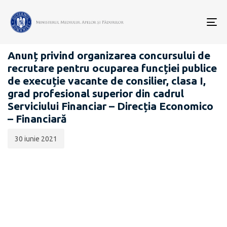
Data
CATEGORIA:
publicării:
To
CARIERĂ
nav
Anunț privind organizarea concursului de
recrutare pentru ocuparea funcției publice
de execuție vacante de consilier, clasa I,
grad profesional superior din cadrul
Serviciului Financiar – Direcția Economico
– Financiară
30 iunie 2021