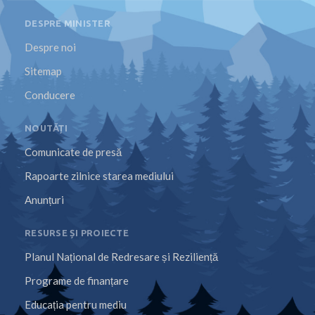
DESPRE MINISTER
Despre noi
Sitemap
Conducere
NOUTĂȚI
Comunicate de presă
Rapoarte zilnice starea mediului
Anunțuri
RESURSE ȘI PROIECTE
Planul Național de Redresare și Reziliență
Programe de finanțare
Educația pentru mediu