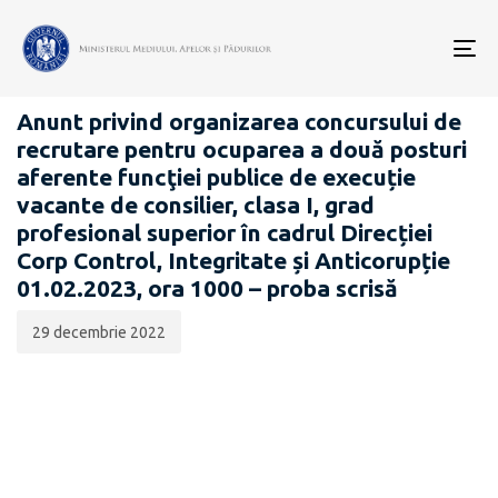
Data
CATEGORIA:
publicării:
To
CARIERĂ
nav
Anunt privind organizarea concursului de
recrutare pentru ocuparea a două posturi
aferente funcţiei publice de execuție
vacante de consilier, clasa I, grad
profesional superior în cadrul Direcției
Corp Control, Integritate și Anticorupție
01.02.2023, ora 1000 – proba scrisă
29 decembrie 2022