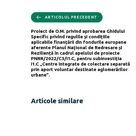
ARTICOLUL PRECEDENT
Proiect de O.M. privind aprobarea Ghidului
Specific privind regulile și condițiile
aplicabile finanțării din fondurile europene
aferente Planul Național de Redresare și
Reziliență în cadrul apelului de proiecte
PNRR/2022/C3/I1.C, pentru subinvestiția
I1.C „Centre integrate de colectare separată
prin aport voluntar destinate aglomerărilor
urbane”.
Articole similare