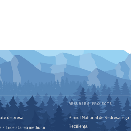
I
RESURSE ȘI PROIECTE
te de presă
Planul Național de Redresare și
Reziliență
 zilnice starea mediului