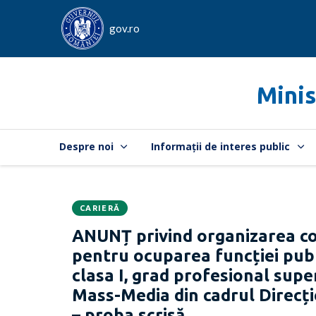
gov.ro
Minis
Despre noi
Informații de interes public
CARIERĂ
Data
CATEGORIA:
ANUNȚ privind organizarea co
publicării:
pentru ocuparea funcției publi
clasa I, grad profesional superi
Mass-Media din cadrul Direcți
– proba scrisă