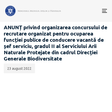
Data
CATEGORIA:
publicării:
To
CARIERĂ
nav
ANUNȚ privind organizarea concursului de
recrutare organizat pentru ocuparea
funcției publice de conducere vacantă de
șef serviciu, gradul II al Serviciului Arii
Naturale Protejate din cadrul Direcției
Generale Biodiversitate
23 august 2022