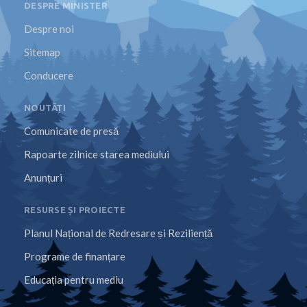
DESPRE MINISTER
Despre noi
Sitemap
Conducere
NOUTĂȚI
Comunicate de presă
Rapoarte zilnice starea mediului
Anunțuri
RESURSE ȘI PROIECTE
Planul Național de Redresare și Reziliență
Programe de finanțare
Educația pentru mediu