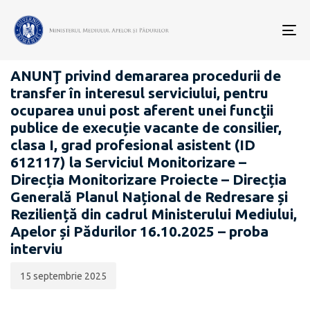
Data
CATEGORIA:
publicării:
To
CARIERĂ
nav
ANUNŢ privind demararea procedurii de
transfer în interesul serviciului, pentru
ocuparea unui post aferent unei funcţii
publice de execuție vacante de consilier,
clasa I, grad profesional asistent (ID
612117) la Serviciul Monitorizare –
Direcția Monitorizare Proiecte – Direcția
Generală Planul Național de Redresare și
Reziliență din cadrul Ministerului Mediului,
Apelor și Pădurilor 16.10.2025 – proba
interviu
15 septembrie 2025