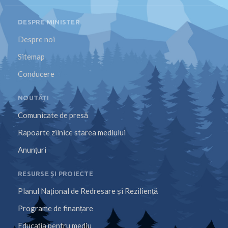
DESPRE MINISTER
Despre noi
Sitemap
Conducere
NOUTĂȚI
Comunicate de presă
Rapoarte zilnice starea mediului
Anunțuri
RESURSE ȘI PROIECTE
Planul Național de Redresare și Reziliență
Programe de finanțare
Educația pentru mediu