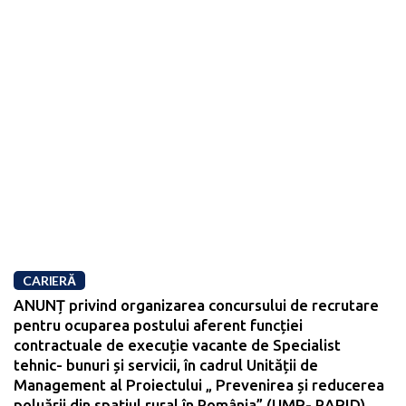
CARIERĂ
ANUNȚ privind organizarea concursului de recrutare
pentru ocuparea postului aferent funcției
contractuale de execuție vacante de Specialist
tehnic- bunuri și servicii, în cadrul Unității de
Management al Proiectului „ Prevenirea și reducerea
poluării din spațiul rural în România” (UMP- RAPID),