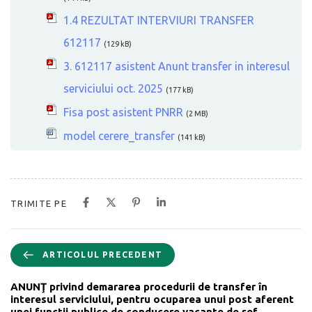
1.4 REZULTAT INTERVIURI TRANSFER
612117
(129 kB)
3. 612117 asistent Anunt transfer in interesul
serviciului oct. 2025
(177 kB)
Fisa post asistent PNRR
(2 MB)
model cerere_transfer
(141 kB)
TRIMITE PE
ARTICOLUL PRECEDENT
ANUNŢ privind demararea procedurii de transfer în
interesul serviciului, pentru ocuparea unui post aferent
unei funcţii publice de conducere vacante de șef