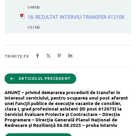
(148 kB)
18. REZULTAT INTERVIU TRANSFER 612108
(151 kB)
TRIMITE PE
ARTICOLUL PRECEDENT
ANUNŢ – privind demararea procedurii de transfer în
interesul serviciului, pentru ocuparea unui post aferent
unei funcţii publice de execuţie vacante de consilier,
clasa I, grad profesional asistent (ID post 612075) la
Serviciul Evaluare Proiecte și Contractare – Direcția
Programare – Direcția Generală Planul Național de
Redresare și Reziliență 06.08.2025 – proba interviu