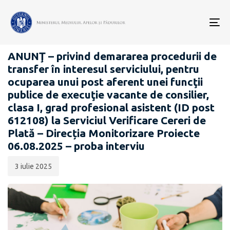
Data
CATEGORIA:
publicării:
To
CARIERĂ
nav
ANUNŢ – privind demararea procedurii de
transfer în interesul serviciului, pentru
ocuparea unui post aferent unei funcţii
publice de execuţie vacante de consilier,
clasa I, grad profesional asistent (ID post
612108) la Serviciul Verificare Cereri de
Plată – Direcția Monitorizare Proiecte
06.08.2025 – proba interviu
3 iulie 2025