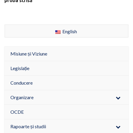
proba scrisă
English
Misiune și Viziune
Legislație
Conducere
Organizare
OCDE
Rapoarte și studii