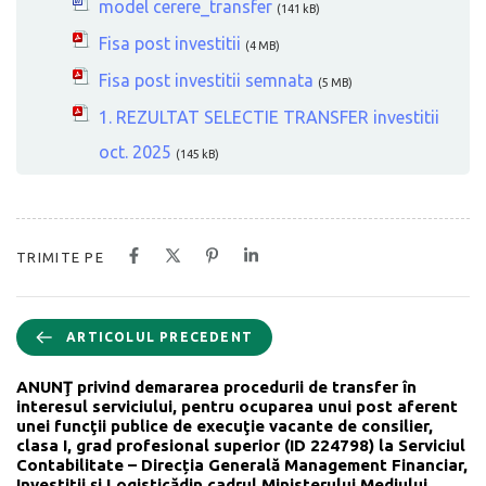
model cerere_transfer
(141 kB)
Fisa post investitii
(4 MB)
Fisa post investitii semnata
(5 MB)
1. REZULTAT SELECTIE TRANSFER investitii
oct. 2025
(145 kB)
TRIMITE PE
ARTICOLUL PRECEDENT
ANUNŢ privind demararea procedurii de transfer în
interesul serviciului, pentru ocuparea unui post aferent
unei funcţii publice de execuţie vacante de consilier,
clasa I, grad profesional superior (ID 224798) la Serviciul
Contabilitate – Direcția Generală Management Financiar,
Investiții și Logisticădin cadrul Ministerului Mediului,