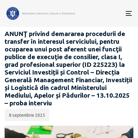
Data
CATEGORIA:
publicării:
To
CARIERĂ
nav
ANUNŢ privind demararea procedurii de
transfer în interesul serviciului, pentru
ocuparea unui post aferent unei funcţii
publice de execuţie de consilier, clasa I,
grad profesional superior (ID 225223) la
Serviciul Investiții și Control – Direcția
Generală Management Financiar, Investiții
și Logistică din cadrul Ministerului
Mediului, Apelor și Pădurilor – 13.10.2025
– proba interviu
8 septembrie 2025