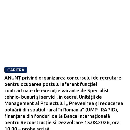
CARIERĂ
ANUNȚ privind organizarea concursului de recrutare
pentru ocuparea postului aferent funcției
contractuale de execuție vacante de Specialist
tehnic- bunuri și servicii, în cadrul Unității de
Management al Proiectului „ Prevenirea și reducerea
poluării din spațiul rural în România” (UMP- RAPID),
finanțare din fonduri de la Banca Internaţională
pentru Reconstrucţie şi Dezvoltare 13.08.2026, ora
10.00 – proba scrisă