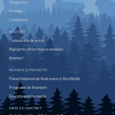
Despre noi
Sitemap
Conducere
NOUTĂȚI
Comunicate de presă
Rapoarte zilnice starea mediului
Anunțuri
RESURSE ȘI PROIECTE
Planul Național de Redresare și Reziliență
Programe de finanțare
Educația pentru mediu
DATE DE CONTACT