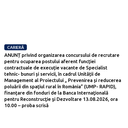
CARIERĂ
ANUNȚ privind organizarea concursului de recrutare
pentru ocuparea postului aferent funcției
contractuale de execuție vacante de Specialist
tehnic- bunuri și servicii, în cadrul Unității de
Management al Proiectului „ Prevenirea și reducerea
poluării din spațiul rural în România” (UMP- RAPID),
finanțare din fonduri de la Banca Internaţională
pentru Reconstrucţie şi Dezvoltare 13.08.2026, ora
10.00 – proba scrisă