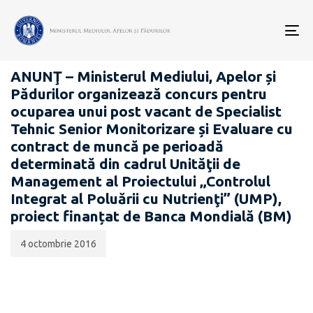
Data
CATEGORIA:
publicării:
To
CARIERĂ
nav
ANUNŢ – Ministerul Mediului, Apelor și
Pădurilor organizează concurs pentru
ocuparea unui post vacant de Specialist
Tehnic Senior Monitorizare și Evaluare cu
contract de muncă pe perioadă
determinată din cadrul Unităţii de
Management al Proiectului „Controlul
Integrat al Poluării cu Nutrienţi” (UMP),
proiect finanțat de Banca Mondială (BM)
4 octombrie 2016