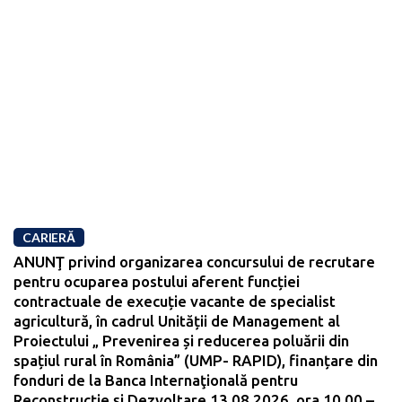
CARIERĂ
ANUNŢ privind organizarea concursului de recrutare
pentru ocuparea postului aferent funcției
contractuale de execuție vacante de specialist
agricultură, în cadrul Unității de Management al
Proiectului „ Prevenirea și reducerea poluării din
spațiul rural în România” (UMP- RAPID), finanțare din
fonduri de la Banca Internaţională pentru
Reconstrucţie şi Dezvoltare 13.08.2026, ora 10.00 –