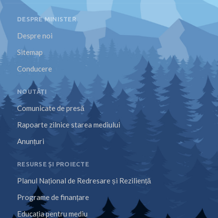
DESPRE MINISTER
Despre noi
Sitemap
Conducere
NOUTĂȚI
Comunicate de presă
Rapoarte zilnice starea mediului
Anunțuri
RESURSE ȘI PROIECTE
Planul Național de Redresare și Reziliență
Programe de finanțare
Educația pentru mediu