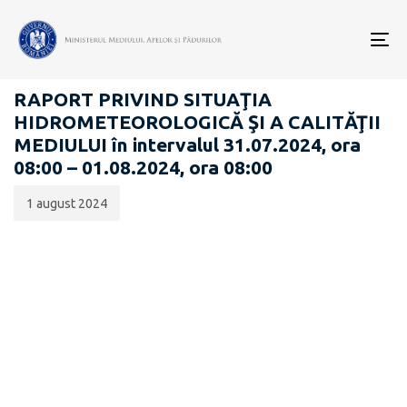
Data
CATEGORIA:
publicării:
To
RAPOARTE ZILNICE STAREA MEDIULUI
nav
RAPORT PRIVIND SITUAŢIA
HIDROMETEOROLOGICĂ ŞI A CALITĂŢII
MEDIULUI în intervalul 31.07.2024, ora
08:00 – 01.08.2024, ora 08:00
1 august 2024