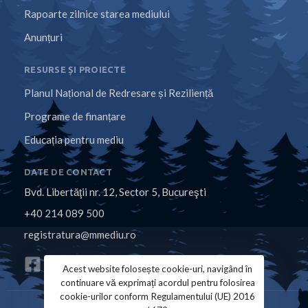
Rapoarte zilnice starea mediului
Anunțuri
RESURSE ȘI PROIECTE
Planul Național de Redresare și Reziliență
Programe de finanțare
Educația pentru mediu
DATE DE CONTACT
Bvd. Libertăţii nr. 12, Sector 5, Bucureşti
+40 214 089 500
registratura@mmediu.ro
Acest website folosește cookie-uri, navigând în
continuare vă exprimați acordul pentru folosirea
cookie-urilor conform Regulamentului (UE) 2016