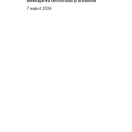
amenajarea teritoriului şi urbanism
7 august 2026