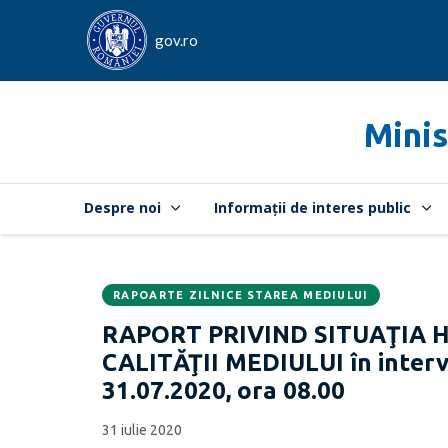
gov.ro
Minis
Despre noi
Informații de interes public
RAPOARTE ZILNICE STAREA MEDIULUI
Data
CATEGORIA:
RAPORT PRIVIND SITUAŢIA 
publicării:
CALITĂŢII MEDIULUI în interva
31.07.2020, ora 08.00
31 iulie 2020