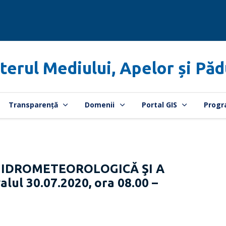
terul Mediului, Apelor și Păd
Transparență
Domenii
Portal GIS
Progr
HIDROMETEOROLOGICĂ ŞI A
lul 30.07.2020, ora 08.00 –