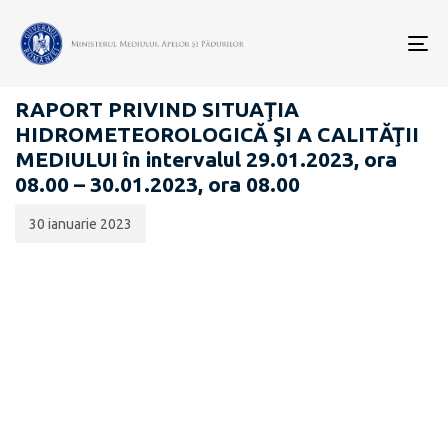
Data
CATEGORIA:
publicării:
To
RAPOARTE ZILNICE STAREA MEDIULUI
nav
RAPORT PRIVIND SITUAŢIA
HIDROMETEOROLOGICĂ ŞI A CALITĂŢII
MEDIULUI în intervalul 29.01.2023, ora
08.00 – 30.01.2023, ora 08.00
30 ianuarie 2023