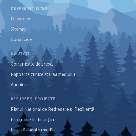
DESPRE MINISTER
Despre noi
Sitemap
Conducere
NOUTĂȚI
Comunicate de presă
Rapoarte zilnice starea mediului
Anunțuri
RESURSE ȘI PROIECTE
Planul Național de Redresare și Reziliență
Programe de finanțare
Educația pentru mediu