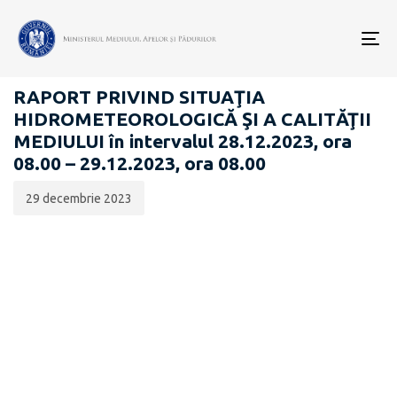
Data
CATEGORIA:
publicării:
To
RAPOARTE ZILNICE STAREA MEDIULUI
nav
RAPORT PRIVIND SITUAŢIA
HIDROMETEOROLOGICĂ ŞI A CALITĂŢII
MEDIULUI în intervalul 28.12.2023, ora
08.00 – 29.12.2023, ora 08.00
29 decembrie 2023