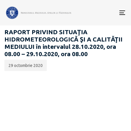
Data
CATEGORIA:
publicării:
To
RAPOARTE ZILNICE STAREA MEDIULUI
nav
RAPORT PRIVIND SITUAŢIA
HIDROMETEOROLOGICĂ ŞI A CALITĂŢII
MEDIULUI în intervalul 28.10.2020, ora
08.00 – 29.10.2020, ora 08.00
29 octombrie 2020