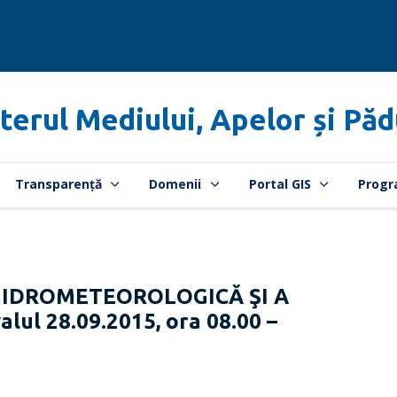
terul Mediului, Apelor și Păd
Transparență
Domenii
Portal GIS
Progr
HIDROMETEOROLOGICĂ ŞI A
lul 28.09.2015, ora 08.00 –