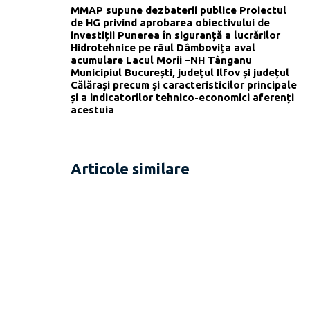
MMAP supune dezbaterii publice Proiectul
de HG privind aprobarea obiectivului de
investiții Punerea în siguranță a lucrărilor
Hidrotehnice pe râul Dâmbovița aval
acumulare Lacul Morii –NH Tânganu
Municipiul București, județul Ilfov și județul
Călărași precum și caracteristicilor principale
și a indicatorilor tehnico-economici aferenți
acestuia
Articole similare