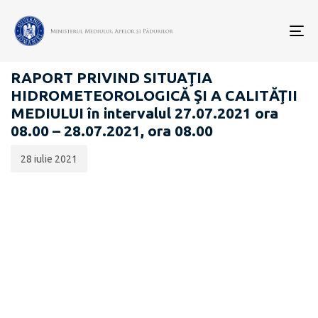
Data
CATEGORIA:
publicării:
To
RAPOARTE ZILNICE STAREA MEDIULUI
nav
RAPORT PRIVIND SITUAŢIA
HIDROMETEOROLOGICĂ ŞI A CALITĂŢII
MEDIULUI în intervalul 27.07.2021 ora
08.00 – 28.07.2021, ora 08.00
28 iulie 2021