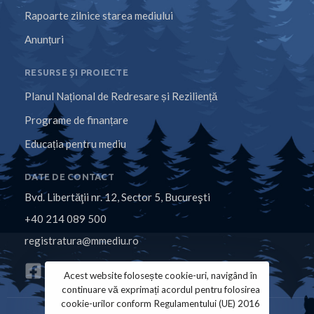
Rapoarte zilnice starea mediului
Anunțuri
RESURSE ȘI PROIECTE
Planul Național de Redresare și Reziliență
Programe de finanțare
Educația pentru mediu
DATE DE CONTACT
Bvd. Libertăţii nr. 12, Sector 5, Bucureşti
+40 214 089 500
registratura@mmediu.ro
Acest website folosește cookie-uri, navigând în
continuare vă exprimați acordul pentru folosirea
cookie-urilor conform Regulamentului (UE) 2016