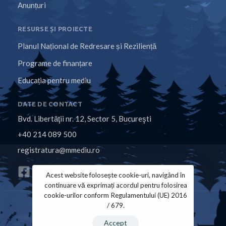
Anunțuri
RESURSE ȘI PROIECTE
Planul Național de Redresare și Reziliență
Programe de finanțare
Educația pentru mediu
DATE DE CONTACT
Bvd. Libertăţii nr. 12, Sector 5, Bucureşti
+40 214 089 500
registratura@mmediu.ro
Acest website folosește cookie-uri, navigând în
continuare vă exprimați acordul pentru folosirea
cookie-urilor conform Regulamentului (UE) 2016
/ 679.
Politica de Cookies
Politica de Confidențialitate
Accept