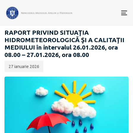
Data
CATEGORIA:
publicării:
To
RAPOARTE ZILNICE STAREA MEDIULUI
nav
RAPORT PRIVIND SITUAŢIA
HIDROMETEOROLOGICĂ ŞI A CALITAŢII
MEDIULUI în intervalul 26.01.2026, ora
08.00 – 27.01.2026, ora 08.00
27 ianuarie 2026