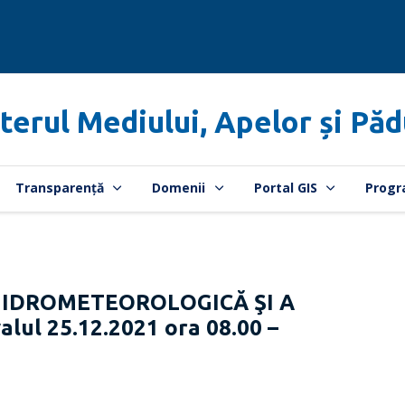
terul Mediului, Apelor și Păd
Transparență
Domenii
Portal GIS
Progr
HIDROMETEOROLOGICĂ ŞI A
lul 25.12.2021 ora 08.00 –