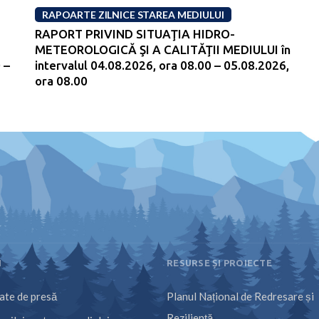
RAPOARTE ZILNICE STAREA MEDIULUI
RAPORT PRIVIND SITUAŢIA HIDRO-
METEOROLOGICĂ ŞI A CALITĂŢII MEDIULUI în
 –
intervalul 04.08.2026, ora 08.00 – 05.08.2026,
ora 08.00
I
RESURSE ȘI PROIECTE
te de presă
Planul Național de Redresare și
Reziliență