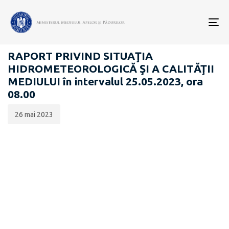
Data
CATEGORIA:
publicării:
To
RAPOARTE ZILNICE STAREA MEDIULUI
nav
RAPORT PRIVIND SITUAŢIA
HIDROMETEOROLOGICĂ ŞI A CALITĂŢII
MEDIULUI în intervalul 25.05.2023, ora
08.00
26 mai 2023