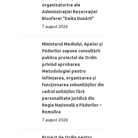
organizatorice ale
Administraţiei Rezervaţiei
Biosferei “Delta Dunării”
7 august 2026
Ministerul Mediului, Apelor și
Pădurilor supune consultării
publice proiectul de Ordin
privind aprobarea
Metodologiei pentru
înființarea, organizarea și
funcționarea subunităților din
cadrul unităților fără
personalitate juridică din
Regia Națională a Pădurilor –
Romsilva
7 august 2026
Proiect de Ordin pentru