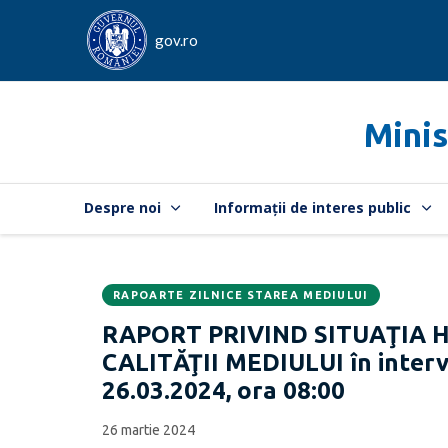
gov.ro
Minis
Despre noi
Informații de interes public
RAPOARTE ZILNICE STAREA MEDIULUI
Data
CATEGORIA:
RAPORT PRIVIND SITUAŢIA 
publicării:
CALITĂŢII MEDIULUI în interva
26.03.2024, ora 08:00
26 martie 2024