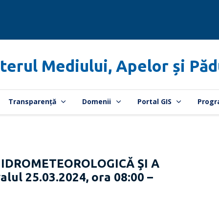
terul Mediului, Apelor și Păd
Transparență
Domenii
Portal GIS
Progr
HIDROMETEOROLOGICĂ ŞI A
lul 25.03.2024, ora 08:00 –