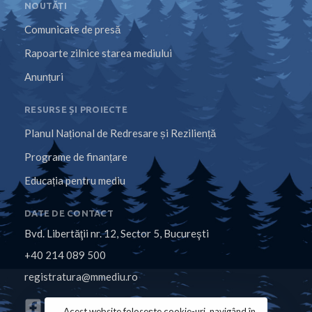
NOUTĂȚI
Comunicate de presă
Rapoarte zilnice starea mediului
Anunțuri
RESURSE ȘI PROIECTE
Planul Național de Redresare și Reziliență
Programe de finanțare
Educația pentru mediu
DATE DE CONTACT
Bvd. Libertăţii nr. 12, Sector 5, Bucureşti
+40 214 089 500
registratura@mmediu.ro
Acest website folosește cookie-uri, navigând în