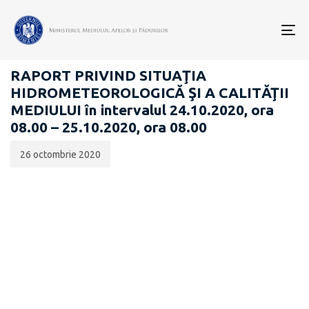
Data
CATEGORIA:
publicării:
To
RAPOARTE ZILNICE STAREA MEDIULUI
nav
RAPORT PRIVIND SITUAŢIA
HIDROMETEOROLOGICĂ ŞI A CALITĂŢII
MEDIULUI în intervalul 24.10.2020, ora
08.00 – 25.10.2020, ora 08.00
26 octombrie 2020