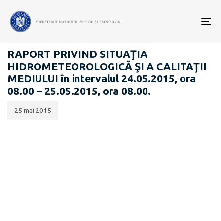
Data
CATEGORIA:
publicării:
To
RAPOARTE ZILNICE STAREA MEDIULUI
nav
RAPORT PRIVIND SITUAŢIA
HIDROMETEOROLOGICĂ ŞI A CALITAŢII
MEDIULUI în intervalul 24.05.2015, ora
08.00 – 25.05.2015, ora 08.00.
25 mai 2015