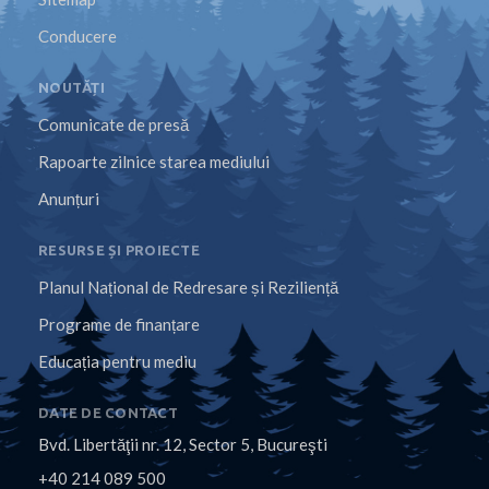
Conducere
NOUTĂȚI
Comunicate de presă
Rapoarte zilnice starea mediului
Anunțuri
RESURSE ȘI PROIECTE
Planul Național de Redresare și Reziliență
Programe de finanțare
Educația pentru mediu
DATE DE CONTACT
Bvd. Libertăţii nr. 12, Sector 5, Bucureşti
+40 214 089 500