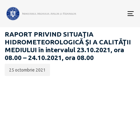
Data
CATEGORIA:
publicării:
To
RAPOARTE ZILNICE STAREA MEDIULUI
nav
RAPORT PRIVIND SITUAŢIA
HIDROMETEOROLOGICĂ ŞI A CALITĂŢII
MEDIULUI în intervalul 23.10.2021, ora
08.00 – 24.10.2021, ora 08.00
25 octombrie 2021