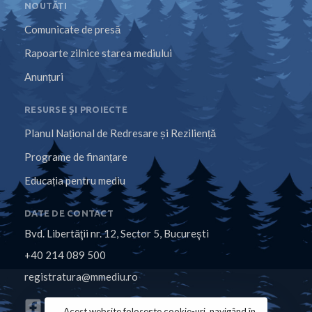
NOUTĂȚI
Comunicate de presă
Rapoarte zilnice starea mediului
Anunțuri
RESURSE ȘI PROIECTE
Planul Național de Redresare și Reziliență
Programe de finanțare
Educația pentru mediu
DATE DE CONTACT
Bvd. Libertăţii nr. 12, Sector 5, Bucureşti
+40 214 089 500
registratura@mmediu.ro
Acest website folosește cookie-uri, navigând în