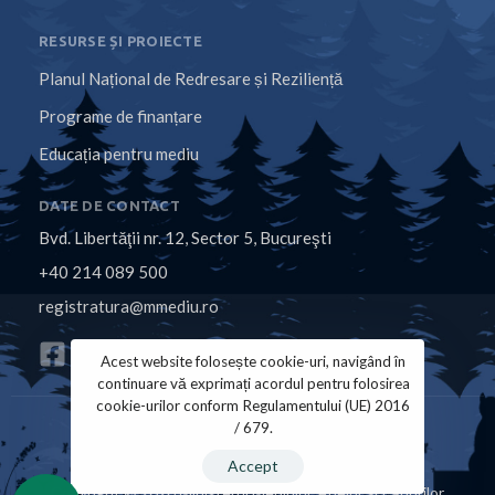
RESURSE ȘI PROIECTE
Planul Național de Redresare și Reziliență
Programe de finanțare
Educația pentru mediu
DATE DE CONTACT
Bvd. Libertăţii nr. 12, Sector 5, Bucureşti
+40 214 089 500
registratura@mmediu.ro
Acest website folosește cookie-uri, navigând în
continuare vă exprimați acordul pentru folosirea
cookie-urilor conform Regulamentului (UE) 2016
/ 679.
Politica de Cookies
Politica de Confidențialitate
Accept
Copyright © 2026 Ministerul Mediului, Apelor și Pădurilor