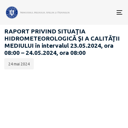
Data
CATEGORIA:
publicării:
To
RAPOARTE ZILNICE STAREA MEDIULUI
nav
RAPORT PRIVIND SITUAŢIA
HIDROMETEOROLOGICĂ ŞI A CALITĂŢII
MEDIULUI în intervalul 23.05.2024, ora
08:00 – 24.05.2024, ora 08:00
24 mai 2024