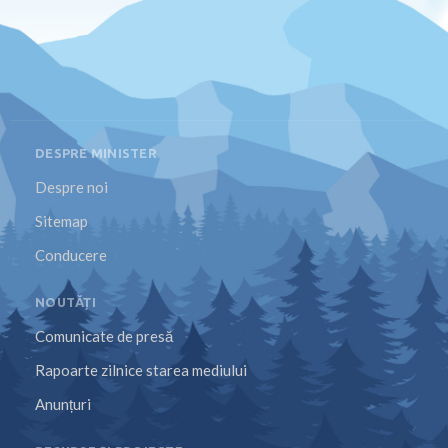
DESPRE MINISTER
Despre noi
Sitemap
Conducere
NOUTĂȚI
Comunicate de presă
Rapoarte zilnice starea mediului
Anunțuri