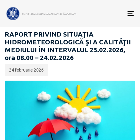
Data
CATEGORIA:
publicării:
To
RAPOARTE ZILNICE STAREA MEDIULUI
nav
RAPORT PRIVIND SITUAŢIA
HIDROMETEOROLOGICĂ ŞI A CALITĂŢII
MEDIULUI ÎN INTERVALUL 23.02.2026,
ora 08.00 – 24.02.2026
24 februarie 2026