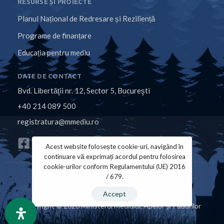
RESURSE ȘI PROIECTE
Planul Național de Redresare și Reziliență
Programe de finanțare
Educația pentru mediu
DATE DE CONTACT
Bvd. Libertăţii nr. 12, Sector 5, Bucureşti
+40 214 089 500
registratura@mmediu.ro
Acest website folosește cookie-uri, navigând în
continuare vă exprimați acordul pentru folosirea
cookie-urilor conform Regulamentului (UE) 2016
/ 679.
Politica de Cookies
Politica de Confidențialitate
Accept
Copyright © 2026 Ministerul Mediului, Apelor și Pădurilor