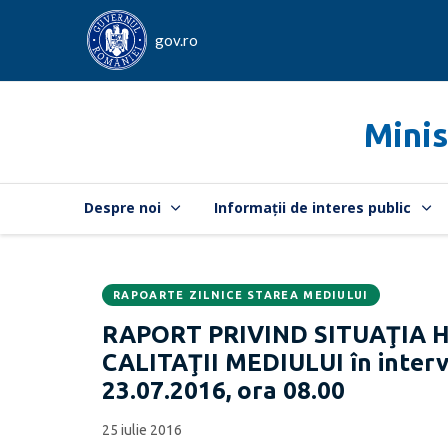
gov.ro
Minis
Despre noi
Informații de interes public
RAPOARTE ZILNICE STAREA MEDIULUI
Data
CATEGORIA:
RAPORT PRIVIND SITUAŢIA 
publicării:
CALITAŢII MEDIULUI în interva
23.07.2016, ora 08.00
25 iulie 2016