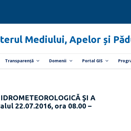
terul Mediului, Apelor și Păd
Transparență
Domenii
Portal GIS
Progr
HIDROMETEOROLOGICĂ ŞI A
lul 22.07.2016, ora 08.00 –