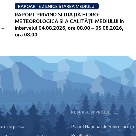
RAPOARTE ZILNICE STAREA MEDIULUI
RAPORT PRIVIND SITUAŢIA HIDRO-
METEOROLOGICĂ ŞI A CALITĂŢII MEDIULUI în
 –
intervalul 04.08.2026, ora 08.00 – 05.08.2026,
ora 08.00
I
RESURSE ȘI PROIECTE
te de presă
Planul Național de Redresare și
Reziliență