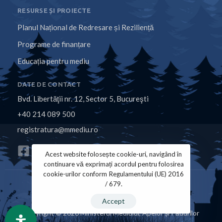
RESURSE ȘI PROIECTE
Planul Național de Redresare și Reziliență
Programe de finanțare
Educația pentru mediu
DATE DE CONTACT
Bvd. Libertăţii nr. 12, Sector 5, Bucureşti
+40 214 089 500
registratura@mmediu.ro
Acest website folosește cookie-uri, navigând în
continuare vă exprimați acordul pentru folosirea
cookie-urilor conform Regulamentului (UE) 2016
/ 679.
Politica de Cookies
Politica de Confidențialitate
Accept
Copyright © 2026 Ministerul Mediului, Apelor și Pădurilor