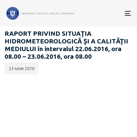
Data
CATEGORIA:
publicării:
To
RAPOARTE ZILNICE STAREA MEDIULUI
nav
RAPORT PRIVIND SITUAŢIA
HIDROMETEOROLOGICĂ ŞI A CALITĂŢII
MEDIULUI în intervalul 22.06.2016, ora
08.00 – 23.06.2016, ora 08.00
23 iunie 2016