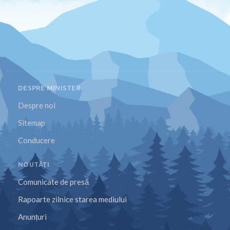
DESPRE MINISTER
Despre noi
Sitemap
Conducere
NOUTĂȚI
Comunicate de presă
Rapoarte zilnice starea mediului
Anunțuri