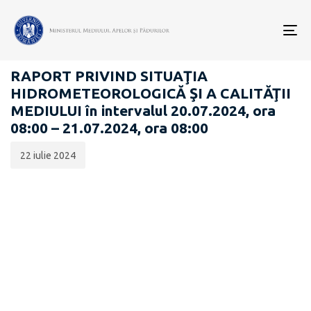
Data
CATEGORIA:
publicării:
To
RAPOARTE ZILNICE STAREA MEDIULUI
nav
RAPORT PRIVIND SITUAŢIA
HIDROMETEOROLOGICĂ ŞI A CALITĂŢII
MEDIULUI în intervalul 20.07.2024, ora
08:00 – 21.07.2024, ora 08:00
22 iulie 2024