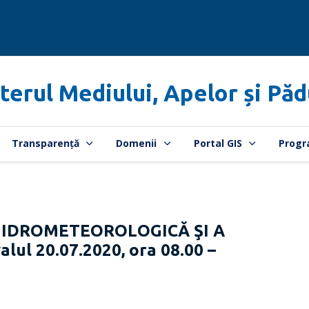
terul Mediului, Apelor și Păd
Transparență
Domenii
Portal GIS
Progr
HIDROMETEOROLOGICĂ ŞI A
lul 20.07.2020, ora 08.00 –