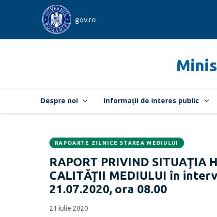
gov.ro
Minis
Despre noi
Informații de interes public
RAPOARTE ZILNICE STAREA MEDIULUI
Data
CATEGORIA:
RAPORT PRIVIND SITUAŢIA 
publicării:
CALITĂŢII MEDIULUI în interva
21.07.2020, ora 08.00
21 iulie 2020