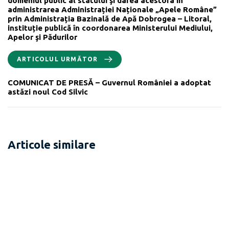
domeniul public al statului şi darea acestora în
administrarea Administrației Naționale „Apele Române”
prin Administrația Bazinală de Apă Dobrogea – Litoral,
instituție publică în coordonarea Ministerului Mediului,
Apelor şi Pădurilor
ARTICOLUL URMĂTOR
COMUNICAT DE PRESĂ – Guvernul României a adoptat
astăzi noul Cod Silvic
Articole similare