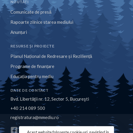
NOUTĂȚI
Comunicate de presă
Rapoarte zilnice starea mediului
Anunțuri
RESURSE ȘI PROIECTE
Planul Național de Redresare și Reziliență
Programe de finanțare
Educația pentru mediu
DATE DE CONTACT
Bvd. Libertăţii nr. 12, Sector 5, Bucureşti
+40 214 089 500
registratura@mmediu.ro
Acest website folosește cookie-uri, navigând în