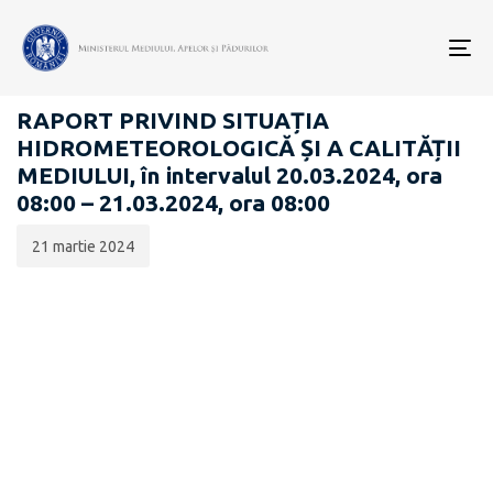
Data
CATEGORIA:
publicării:
To
RAPOARTE ZILNICE STAREA MEDIULUI
nav
RAPORT PRIVIND SITUAȚIA
HIDROMETEOROLOGICĂ ȘI A CALITĂȚII
MEDIULUI, în intervalul 20.03.2024, ora
08:00 – 21.03.2024, ora 08:00
21 martie 2024