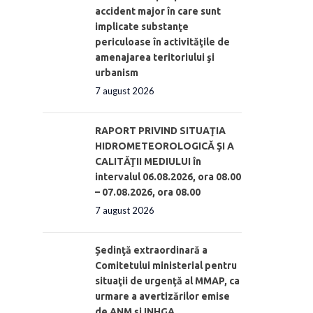
accident major în care sunt
implicate substanţe
periculoase în activităţile de
amenajarea teritoriului şi
urbanism
7 august 2026
RAPORT PRIVIND SITUAŢIA
HIDROMETEOROLOGICĂ ŞI A
CALITĂŢII MEDIULUI în
intervalul 06.08.2026, ora 08.00
– 07.08.2026, ora 08.00
7 august 2026
Ședinţă extraordinară a
Comitetului ministerial pentru
situaţii de urgenţă al MMAP, ca
urmare a avertizărilor emise
de ANM și INHGA