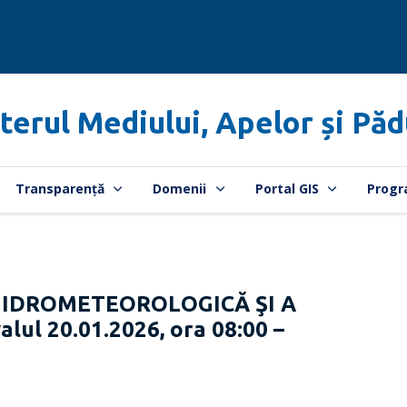
terul Mediului, Apelor și Păd
Transparență
Domenii
Portal GIS
Progr
HIDROMETEOROLOGICĂ ŞI A
lul 20.01.2026, ora 08:00 –