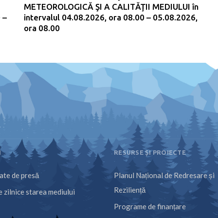
METEOROLOGICĂ ŞI A CALITĂŢII MEDIULUI în
 –
intervalul 04.08.2026, ora 08.00 – 05.08.2026,
ora 08.00
I
RESURSE ȘI PROIECTE
te de presă
Planul Național de Redresare și
Reziliență
 zilnice starea mediului
Programe de finanțare