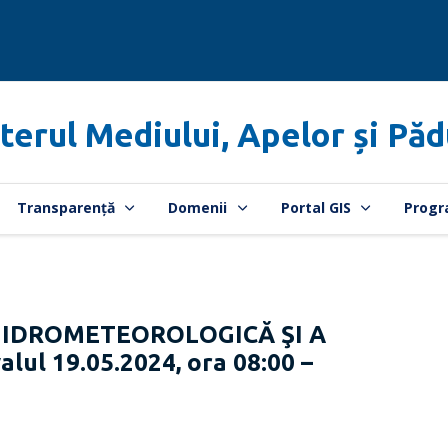
terul Mediului, Apelor și Păd
Transparență
Domenii
Portal GIS
Progr
HIDROMETEOROLOGICĂ ŞI A
lul 19.05.2024, ora 08:00 –