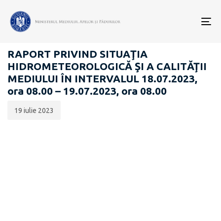
Data
CATEGORIA:
publicării:
To
RAPOARTE ZILNICE STAREA MEDIULUI
nav
RAPORT PRIVIND SITUAŢIA
HIDROMETEOROLOGICĂ ŞI A CALITĂŢII
MEDIULUI ÎN INTERVALUL 18.07.2023,
ora 08.00 – 19.07.2023, ora 08.00
19 iulie 2023