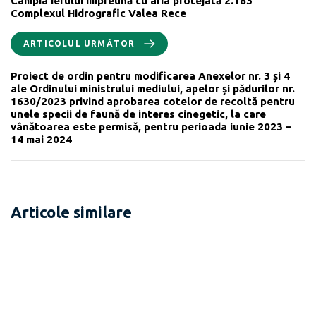
Câmpia Ierului împreună cu aria protejată 2.183
Complexul Hidrografic Valea Rece
ARTICOLUL URMĂTOR
Proiect de ordin pentru modificarea Anexelor nr. 3 și 4
ale Ordinului ministrului mediului, apelor și pădurilor nr.
1630/2023 privind aprobarea cotelor de recoltă pentru
unele specii de faună de interes cinegetic, la care
vânătoarea este permisă, pentru perioada iunie 2023 –
14 mai 2024
Articole similare