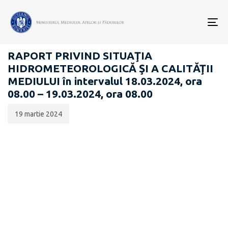
Data
CATEGORIA:
publicării:
To
RAPOARTE ZILNICE STAREA MEDIULUI
nav
RAPORT PRIVIND SITUAŢIA
HIDROMETEOROLOGICĂ ŞI A CALITĂŢII
MEDIULUI în intervalul 18.03.2024, ora
08.00 – 19.03.2024, ora 08.00
19 martie 2024