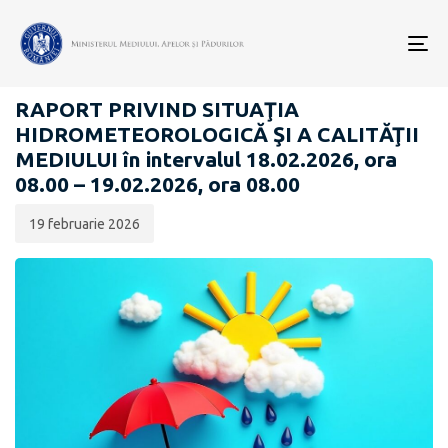
Data
CATEGORIA:
publicării:
To
RAPOARTE ZILNICE STAREA MEDIULUI
nav
RAPORT PRIVIND SITUAŢIA
HIDROMETEOROLOGICĂ ŞI A CALITĂŢII
MEDIULUI în intervalul 18.02.2026, ora
08.00 – 19.02.2026, ora 08.00
19 februarie 2026